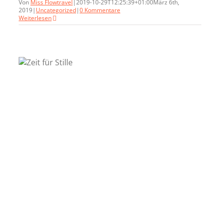
Von
Miss Flowtravel
|
2019-10-29T12:25:39+01:00
März 6th,
2019
|
Uncategorized
|
0 Kommentare
Weiterlesen