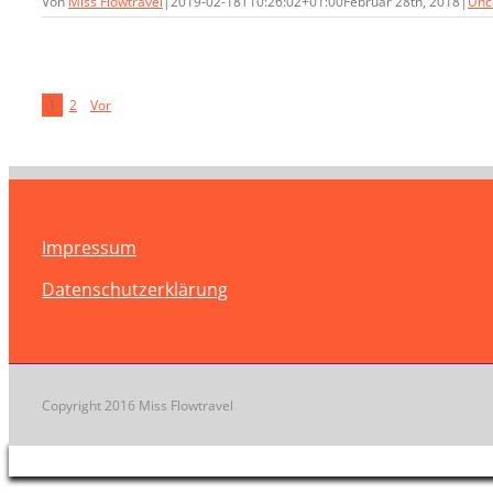
Von
Miss Flowtravel
|
2019-02-18T10:26:02+01:00
Februar 28th, 2018
|
Unc
1
2
Vor
Impressum
Datenschutzerklärung
Copyright 2016 Miss Flowtravel