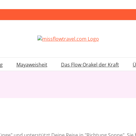
ng
Mayaweisheit
Das Flow Orakel der Kraft
Ü
ünge" und unterstützt Deine Reise in "Richtung Sonne". Sie b