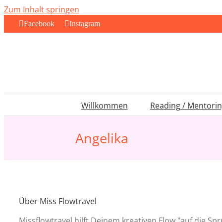
Zum Inhalt springen
Facebook
Instagram
Willkommen
Reading / Mentori
Angelika
Über
Miss Flowtravel
Missflowtravel hilft Deinem kreativen Flow "auf die Spr