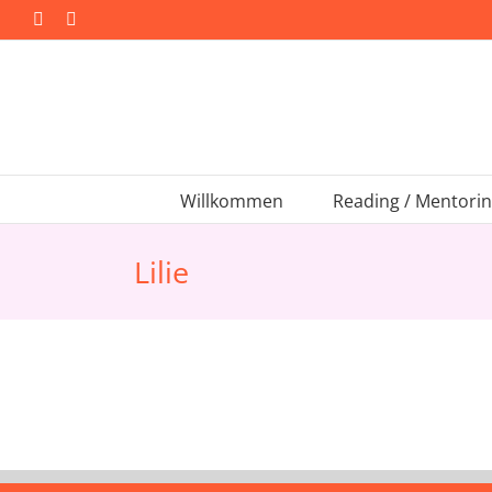
Zum
Facebook
Instagram
Inhalt
springen
Willkommen
Reading / Mentori
Lilie