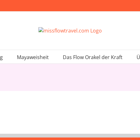
ng
Mayaweisheit
Das Flow Orakel der Kraft
Ü